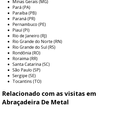
química. suas aplicações variam desde sistemas
Paraíba (PB)
hidráulicos até montagens de estruturas
Paraná (PR)
metálicas. aqui estão algumas das principais
Pernambuco (PE)
Piauí (PI)
utilizações:
Rio de Janeiro (RJ)
sistemas de encanamento:
utilizada
Rio Grande do Norte (RN)
para fixar tubos de água e esgoto, a
Rio Grande do Sul (RS)
Rondônia (RO)
abraçadeira adequa-se aos diferentes
Roraima (RR)
tipos de materiais e diâmetros de
Santa Catarina (SC)
tubulação.
São Paulo (SP)
elementos estruturais:
em projetos de
Sergipe (SE)
estrutura metálica, ela é empregada para
Tocantins (TO)
unir partes, oferecendo estabilidade e
Relacionado com as visitas em
segurança.
equipamentos industriais:
muito comum
Abraçadeira De Metal
na fixação de mangueiras em máquinas e
equipamentos, evitando movimento
indesejado e garantindo funcionamento