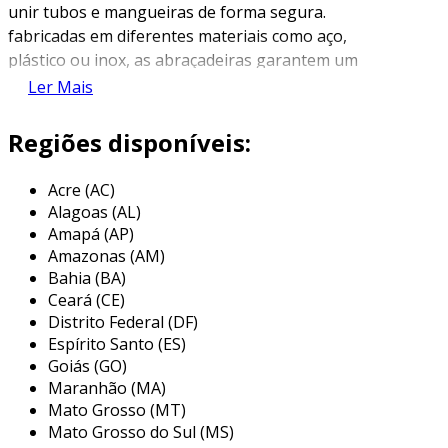
fabricadas em diferentes materiais como aço,
plástico ou inox, as abraçadeiras garantem um
aperto eficaz, evitando vazamentos e
Ler Mais
mantendo a integridade da instalação.
Regiões disponíveis:
esses componentes são projetados para
suportar alta pressão e tensão, podendo ser
Acre (AC)
ajustadas para se adequar a diferentes
Alagoas (AL)
diâmetros de tubulação. a sua instalação é
Amapá (AP)
simples, podendo ser executada com o auxílio
Amazonas (AM)
de ferramentas básicas, o que torna a
Bahia (BA)
abraçadeira uma solução prática e acessível
Ceará (CE)
para diversos projetos.
Distrito Federal (DF)
Espírito Santo (ES)
principais aplicações da abraçadeira
Goiás (GO)
de 2 polegadas
Maranhão (MA)
Mato Grosso (MT)
a abraçadeira de 2 polegadas é versátil e pode
Mato Grosso do Sul (MS)
ser aplicada em diversos setores, incluindo a
Minas Gerais (MG)
construção civil, automobilística, e na indústria
Pará (PA)